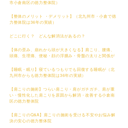
市小倉南区の徳力整体院）
【整体のメリット ・デメリット】（北九州市・小倉で徳
力整体院は36年の実績）
どこに行く？ どんな解消法があるの？
【体の歪み、崩れから頭が大きくなる】肩こり、腰痛、
頭痛、生理痛、便秘・顔の浮腫み・骨盤の太りと関係が
【睡眠・眠り】寝ているつもりでも回復する睡眠が（北
九州市からも徳力整体院は36年の実績）
【肩こりの施術】つらい肩こり・肩がガチガチ、肩が重
い・慢性化した肩こりを原因から解消・改善する小倉南
区の徳力整体院
【肩こりのQ&A】肩こりの施術を受ける不安やお悩み解
決の安心の徳力整体院