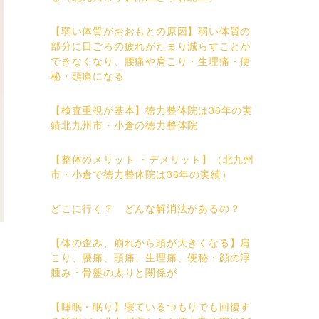
【弱い体質がおおもとの原因】弱い体質の
部分に日ごろの疲れがたまり減らすことが
できなくなり、腰痛や肩こり・生理痛・便
秘・頭痛になる
【検査重視が基本】徳力整体院は36年の実
績北九州市・小倉の徳力整体院
【整体のメリット ・デメリット】（北九州
市・小倉で徳力整体院は36年の実績）
どこに行く？ どんな解消法があるの？
【体の歪み、崩れから頭が大きくなる】肩
こり、腰痛、頭痛、生理痛、便秘・顔の浮
腫み・骨盤の太りと関係が
【睡眠・眠り】寝ているつもりでも回復す