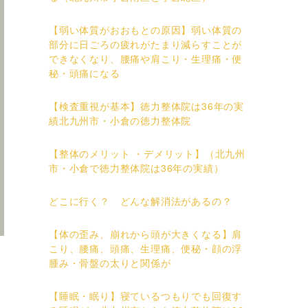
【弱い体質がおおもとの原因】弱い体質の
部分に日ごろの疲れがたまり減らすことが
できなくなり、腰痛や肩こり・生理痛・便
秘・頭痛になる
【検査重視が基本】徳力整体院は36年の実
績北九州市・小倉の徳力整体院
【整体のメリット ・デメリット】（北九州
市・小倉で徳力整体院は36年の実績）
どこに行く？ どんな解消法があるの？
【体の歪み、崩れから頭が大きくなる】肩
こり、腰痛、頭痛、生理痛、便秘・顔の浮
腫み・骨盤の太りと関係が
【睡眠・眠り】寝ているつもりでも回復す