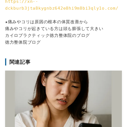
https://xn--
dckburb3jta8kygnbz642e8hi9m8bi3qly1o.com/
★痛みやコリは原因の根本の体質改善から
痛みやコリが起きている方は頭も膨張して大きい
カイロプラクティック徳力整体院のブログ
徳力整体院ブログ
関連記事