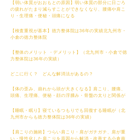
【弱い体質がおおもとの原因】弱い体質の部分に日ごろ
の疲れがたまり減らすことができなくなり、腰痛や肩こ
り・生理痛・便秘・頭痛になる
【検査重視が基本】徳力整体院は36年の実績北九州市・
小倉の徳力整体院
【整体のメリット ・デメリット】（北九州市・小倉で徳
力整体院は36年の実績）
どこに行く？ どんな解消法があるの？
【体の歪み、崩れから頭が大きくなる】肩こり、腰痛、
頭痛、生理痛、便秘・顔の浮腫み・骨盤の太りと関係が
【睡眠・眠り】寝ているつもりでも回復する睡眠が（北
九州市からも徳力整体院は36年の実績）
【肩こりの施術】つらい肩こり・肩がガチガチ、肩が重
い・慢性化した肩こりを原因から解消・改善する小倉南