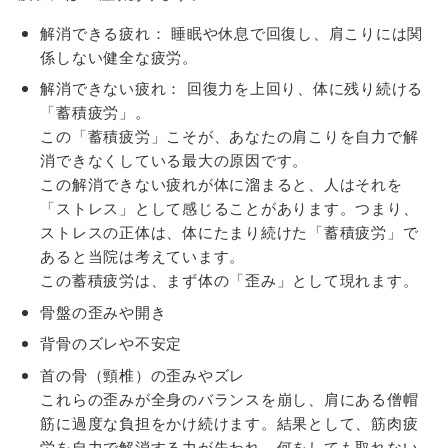
解消できる疲れ： 睡眠や休息で回復し、肩こりには関
係しない健全な疲労。
解消できない疲れ： 回復力を上回り、体に残り続ける
「蓄積疲労」。
この「蓄積疲労」こそが、あなたの肩こりを自力で解
消できなくしている最大の原因です。
この解消できない疲れが体に溜まると、人はそれを
「ストレス」として感じることがあります。つまり、
ストレスの正体は、体にたまり続けた「蓄積疲労」で
あると当院は考えています。
この蓄積疲労は、まず体の「歪み」として現れます。
骨盤の歪みや開き
背骨のズレや不安定
首の骨（頸椎）の歪みやズレ
これらの歪みが全身のバランスを崩し、肩にある僧帽
筋に過度な負担をかけ続けます。結果として、筋肉疲
労を自力で解消する力が失われ、何をしても取れない