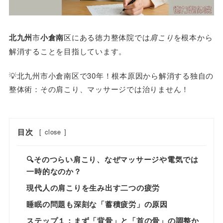
北九州
市
小倉南
区にある徳力整体院では
肩こり
を根本から
解消することを目指しています。
💡北九州市小倉南区で30年！根本原因から解消する独自の
整体術：その肩こり、マッサージでは治りません！
目次
[
close
]
🔍そのつらい肩こり、なぜマッサージや電気では
一時的なのか？
現代人の肩こりを生み出す二つの疲労
睡眠の問題も深刻な「蓄積疲労」の原因
ステップ１：まず「背骨」と「首の骨」の調整か