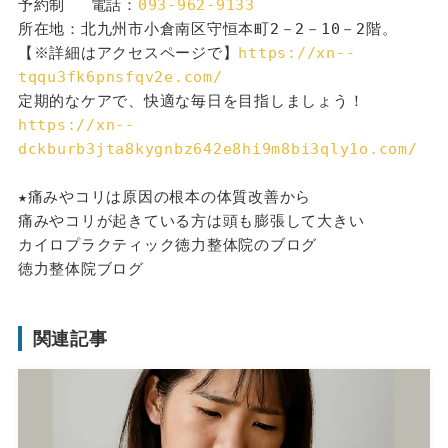
予約制 　電話：
093-962-9133
所在地：北九州市小倉南区守恒本町2－2－10－2階。
【※詳細はアクセスページで】
https://xn--
tqqu3fk6pnsfqv2e.com/
定期的なケアで、快適な毎日を目指しましょう！
https://xn--
dckburb3jta8kygnbz642e8hi9m8bi3qly1o.com/
★痛みやコリは原因の根本の体質改善から
痛みやコリが起きている方は頭も膨張して大きい
カイロプラクティック徳力整体院のブログ
徳力整体院ブログ
関連記事