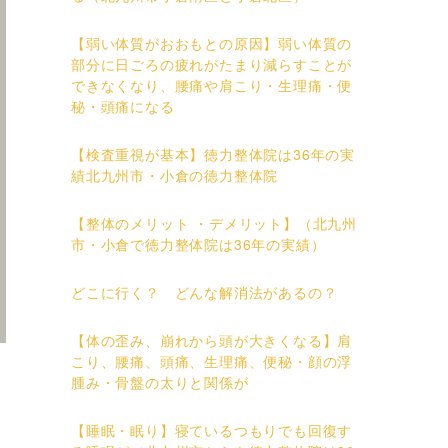
【弱い体質がおおもとの原因】弱い体質の
部分に日ごろの疲れがたまり減らすことが
できなくなり、腰痛や肩こり・生理痛・便
秘・頭痛になる
【検査重視が基本】徳力整体院は36年の実
績北九州市・小倉の徳力整体院
【整体のメリット ・デメリット】（北九州
市・小倉で徳力整体院は36年の実績）
どこに行く？ どんな解消法があるの？
【体の歪み、崩れから頭が大きくなる】肩
こり、腰痛、頭痛、生理痛、便秘・顔の浮
腫み・骨盤の太りと関係が
【睡眠・眠り】寝ているつもりでも回復す