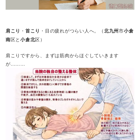
肩こり
・
首こり
・目の疲れがつらい人へ。（
北九州
市
小倉
南
区と
小倉北
区）
肩こりですから、まずは筋肉からほぐしていきます
が………