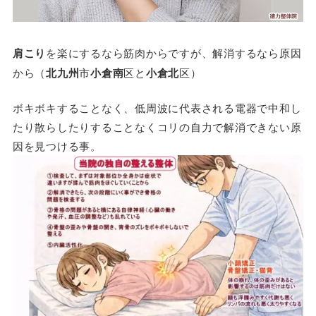
肩こり
を楽にするなら筋肉からですが、解消するなら原因
から（
北九州
市
小倉南
区と
小倉北
区）
ボキボキすることなく、低周波に代表される電器で中和し
たり散らしたりすることなくコリの自力で解消できない原
因を見つける事。