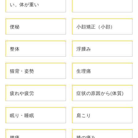
い、体が重い
便秘
小顔矯正（小顔）
整体
浮腫み
猫背・姿勢
生理痛
疲れや疲労
症状の原因から(体質)
眠り・睡眠
肩こり
腰痛
膝の痛み