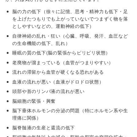
脳の力の低下（徐々に記憶、思考・精神力も低下・足
を上げたつもりでも上がっていないでつまずく物を落
としやすいなどの、運動神経の低下）
自律神経の乱れ・狂い（心臓、呼吸、発汗、血圧など
の生命機能の低下、乱れ）
睡眠の質の低下(脳の緊張からピリピリ状態）
老廃物が溜まっている（血管がつまりやすい）
流れの滞留から血管が硬くなる恐れがある
血液の流れが悪い（血液がドロドロ状態）
頭部や首のリンパ液の流れが悪い
脳細胞の緊張・興奮
脳下垂体ホルモンの分泌の問題（特にホルモン系や生
理痛に関係）
脳脊髄液の生産と還流の低下
脳細胞の年齢以上の減少・脳幹の脳室の空洞化拡大・