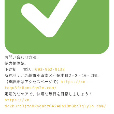
お問い合わせ方法。
徳力整体院。
予約制 　電話：
093-962-9133
所在地：北九州市小倉南区守恒本町2－2－10－2階。
【※詳細はアクセスページで】
https://xn--
tqqu3fk6pnsfqv2e.com/
定期的なケアで、快適な毎日を目指しましょう！
https://xn--
dckburb3jta8kygnbz642e8hi9m8bi3qly1o.com/