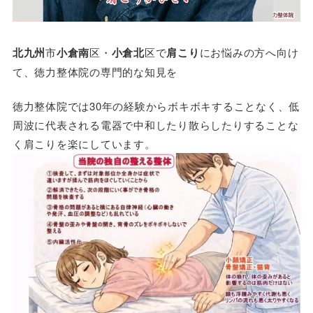
北九州
市
小倉南
区・
小倉北
区で
肩こり
にお悩みの方へ向け
て、徳力整体院の専門的な知見を
徳力整体院では30年の経験からボキボキすることなく、低
周波に代表される電器で中和したり散らしたりすることな
く肩こりを楽にしています。