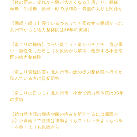
【体の歪み、崩れから頭が大きくなる】肩こり、腰痛、
頭痛、生理痛、便秘・顔の浮腫み・骨盤の太りと関係が
【睡眠・眠り】寝ているつもりでも回復する睡眠が（北
九州市からも徳力整体院は36年の実績）
【肩こりの施術】つらい肩こり・肩がガチガチ、肩が重
い・慢性化した肩こりを原因から解消・改善する小倉南
区の徳力整体院
（肩こり質疑応答）北九州市小倉の徳力整体院へ行くか
悩んでいる方に質疑応答
（肩こりの口コミ）北九州市・小倉で徳力整体院は36年
の実績
【徳力整体院の腰痛や腰の痛みを解消するには原因か
ら】小倉南区で腰痛は運動よりもストレッチよりもベル
トを巻くよりも原因から