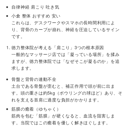
自律神経 肩こり 吐き気
小倉 整体 おすすめ 安い
これらは、デスクワークやスマホの長時間利用によ
り、背骨のカーブが崩れ、神経を圧迫しているサイン
です。
徳力整体院が考える「肩こり」3つの根本原因
一般的なマッサージ店では「凝っている場所」を揉み
ますが、徳力整体院では「なぜそこが凝るのか」を追
求します。
骨盤と背骨の連動不全
土台である骨盤が歪むと、補正作用で頭が前に出ま
す。頭の重さは約5kg（ボウリングの球ほど）あり、そ
れを支える首肩に過度な負担がかかります。
筋膜の癒着（ゆちゃく）
筋肉を包む「筋膜」が硬くなると、血流を阻害しま
す。当院ではこの癒着を優しく解きほぐします。