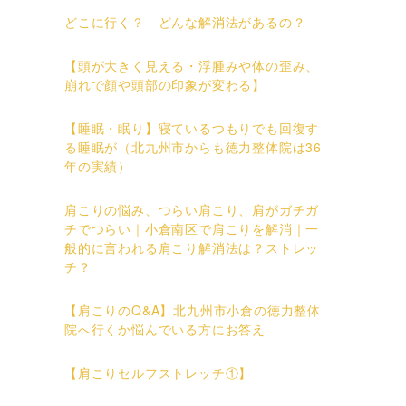
どこに行く？ どんな解消法があるの？
【頭が大きく見える・浮腫みや体の歪み、
崩れで顔や頭部の印象が変わる】
【睡眠・眠り】寝ているつもりでも回復す
る睡眠が（北九州市からも徳力整体院は36
年の実績）
肩こりの悩み、つらい肩こり、肩がガチガ
チでつらい｜小倉南区で肩こりを解消｜一
般的に言われる肩こり解消法は？ストレッ
チ？
【肩こりのQ&A】北九州市小倉の徳力整体
院へ行くか悩んでいる方にお答え
【肩こりセルフストレッチ①】