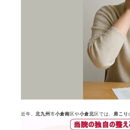
近年、
北九州
市
小倉南
区や
小倉北
区では、
肩こり