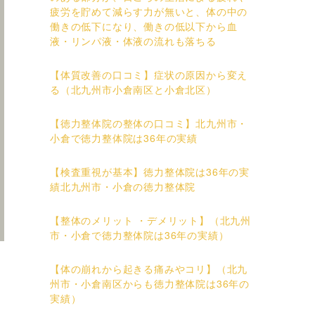
疲労を貯めて減らす力が無いと、体の中の
働きの低下になり、働きの低以下から血
液・リンパ液・体液の流れも落ちる
【体質改善の口コミ】症状の原因から変え
る（北九州市小倉南区と小倉北区）
【徳力整体院の整体の口コミ】北九州市・
小倉で徳力整体院は36年の実績
【検査重視が基本】徳力整体院は36年の実
績北九州市・小倉の徳力整体院
【整体のメリット ・デメリット】（北九州
市・小倉で徳力整体院は36年の実績）
【体の崩れから起きる痛みやコリ】（北九
州市・小倉南区からも徳力整体院は36年の
実績）