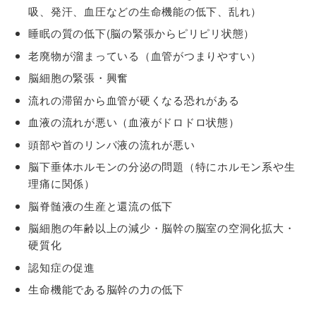
吸、発汗、血圧などの生命機能の低下、乱れ）
睡眠の質の低下(脳の緊張からピリピリ状態）
老廃物が溜まっている（血管がつまりやすい）
脳細胞の緊張・興奮
流れの滞留から血管が硬くなる恐れがある
血液の流れが悪い（血液がドロドロ状態）
頭部や首のリンパ液の流れが悪い
脳下垂体ホルモンの分泌の問題（特にホルモン系や生
理痛に関係）
脳脊髄液の生産と還流の低下
脳細胞の年齢以上の減少
・脳幹の脳室の空洞化拡大・
硬質化
認知症の促進
生命機能である脳幹の力の低下