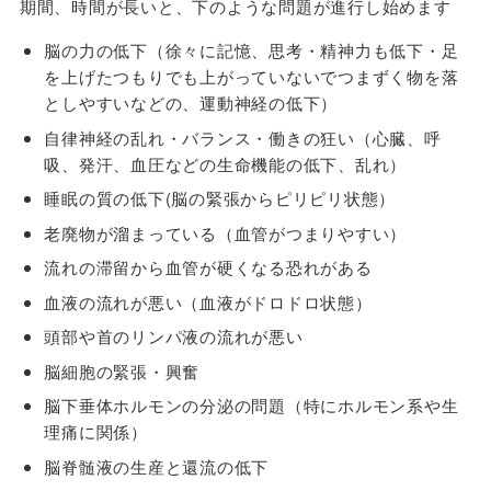
期間、時間が長いと、下のような問題が進行し始めます
脳の力の低下（徐々に記憶、思考・精神力も低下・足
を上げたつもりでも上がっていないでつまずく物を落
としやすいなどの、運動神経の低下）
自律神経の乱れ・バランス・働きの狂い（心臓、呼
吸、発汗、血圧などの生命機能の低下、乱れ）
睡眠の質の低下(脳の緊張からピリピリ状態）
老廃物が溜まっている（血管がつまりやすい）
流れの滞留から血管が硬くなる恐れがある
血液の流れが悪い（血液がドロドロ状態）
頭部や首のリンパ液の流れが悪い
脳細胞の緊張・興奮
脳下垂体ホルモンの分泌の問題（特にホルモン系や生
理痛に関係）
脳脊髄液の生産と還流の低下