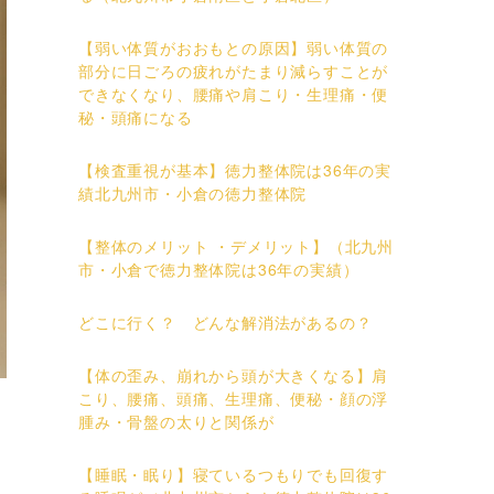
【弱い体質がおおもとの原因】弱い体質の
部分に日ごろの疲れがたまり減らすことが
できなくなり、腰痛や肩こり・生理痛・便
秘・頭痛になる
【検査重視が基本】徳力整体院は36年の実
績北九州市・小倉の徳力整体院
【整体のメリット ・デメリット】（北九州
市・小倉で徳力整体院は36年の実績）
どこに行く？ どんな解消法があるの？
【体の歪み、崩れから頭が大きくなる】肩
こり、腰痛、頭痛、生理痛、便秘・顔の浮
腫み・骨盤の太りと関係が
【睡眠・眠り】寝ているつもりでも回復す