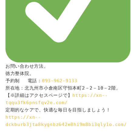
お問い合わせ方法。
徳力整体院。
予約制 　電話：
093-962-9133
所在地：北九州市小倉南区守恒本町2－2－10－2階。
【※詳細はアクセスページで】
https://xn--
tqqu3fk6pnsfqv2e.com/
定期的なケアで、快適な毎日を目指しましょう！
https://xn--
dckburb3jta8kygnbz642e8hi9m8bi3qly1o.com/