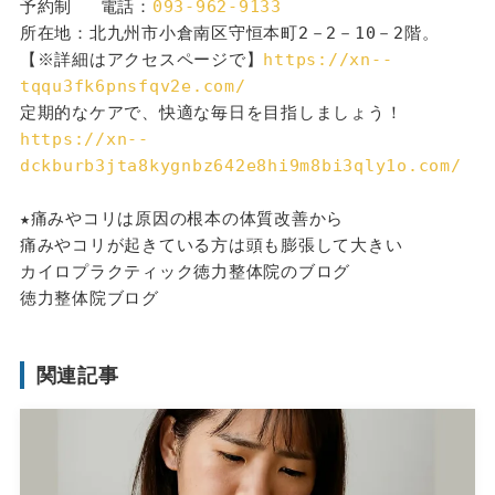
予約制 　電話：
093-962-9133
所在地：北九州市小倉南区守恒本町2－2－10－2階。
【※詳細はアクセスページで】
https://xn--
tqqu3fk6pnsfqv2e.com/
定期的なケアで、快適な毎日を目指しましょう！
https://xn--
dckburb3jta8kygnbz642e8hi9m8bi3qly1o.com/
★痛みやコリは原因の根本の体質改善から
痛みやコリが起きている方は頭も膨張して大きい
カイロプラクティック徳力整体院のブログ
徳力整体院ブログ
関連記事