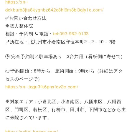
https://xn--
dckburb3jta8kygnbz642e8hi9m8bi3qly1o.com/
✅お問い合わせ方法
🔶徳力整体院
相談・予約制 📞電話：
tel:093-962-9133
📍所在地：北九州市小倉南区守恒本町2－2－10－2階
🕒 完全予約制／駐車場あり 3台共用（看板側に寄せて）
👉予約開始：8時から 施術開始：9時から（詳細はアク
セスのページで）
https://xn--tqqu3fk6pnsfqv2e.com/
🔶対象エリア；小倉北区、小倉南区、八幡東区、八幡西
区、門司区、若松区、行橋市、田川市、下関市などから主
に来院されています。
https://seitai-kogao.com/