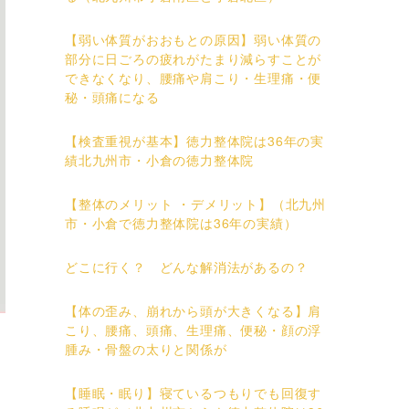
【弱い体質がおおもとの原因】弱い体質の
部分に日ごろの疲れがたまり減らすことが
できなくなり、腰痛や肩こり・生理痛・便
秘・頭痛になる
【検査重視が基本】徳力整体院は36年の実
績北九州市・小倉の徳力整体院
【整体のメリット ・デメリット】（北九州
市・小倉で徳力整体院は36年の実績）
どこに行く？ どんな解消法があるの？
【体の歪み、崩れから頭が大きくなる】肩
こり、腰痛、頭痛、生理痛、便秘・顔の浮
腫み・骨盤の太りと関係が
【睡眠・眠り】寝ているつもりでも回復す