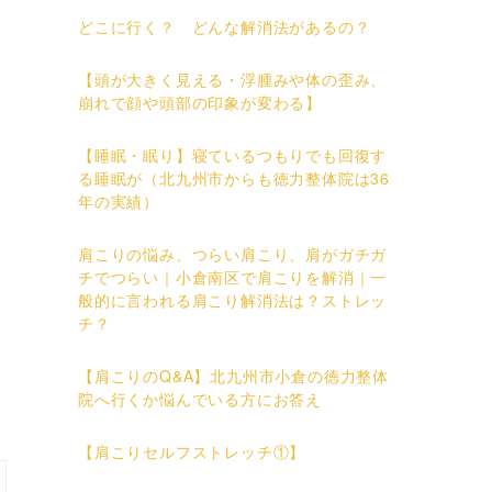
どこに行く？ どんな解消法があるの？
【頭が大きく見える・浮腫みや体の歪み、
崩れで顔や頭部の印象が変わる】
【睡眠・眠り】寝ているつもりでも回復す
る睡眠が（北九州市からも徳力整体院は36
年の実績）
肩こりの悩み、つらい肩こり、肩がガチガ
チでつらい｜小倉南区で肩こりを解消｜一
般的に言われる肩こり解消法は？ストレッ
チ？
【肩こりのQ&A】北九州市小倉の徳力整体
院へ行くか悩んでいる方にお答え
【肩こりセルフストレッチ①】