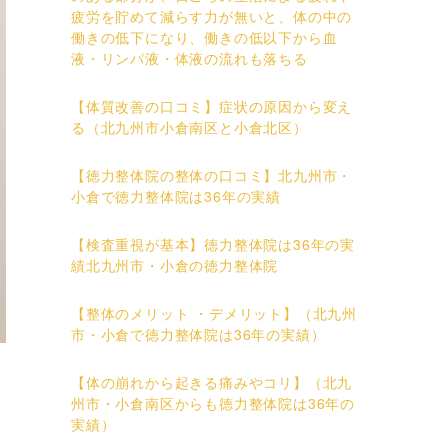
疲労を貯めて減らす力が無いと、体の中の
働きの低下になり、働きの低以下から血
液・リンパ液・体液の流れも落ちる
【体質改善の口コミ】症状の原因から変え
る（北九州市小倉南区と小倉北区）
【徳力整体院の整体の口コミ】北九州市・
小倉で徳力整体院は36年の実績
【検査重視が基本】徳力整体院は36年の実
績北九州市・小倉の徳力整体院
【整体のメリット ・デメリット】（北九州
市・小倉で徳力整体院は36年の実績）
【体の崩れから起きる痛みやコリ】（北九
州市・小倉南区からも徳力整体院は36年の
実績）