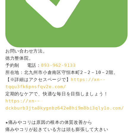
お問い合わせ方法。
徳力整体院。
予約制 　電話：
093-962-9133
所在地：北九州市小倉南区守恒本町2－2－10－2階。
【※詳細はアクセスページで】
https://xn--
tqqu3fk6pnsfqv2e.com/
定期的なケアで、快適な毎日を目指しましょう！
https://xn--
dckburb3jta8kygnbz642e8hi9m8bi3qly1o.com/
★痛みやコリは原因の根本の体質改善から
痛みやコリが起きている方は頭も膨張して大きい