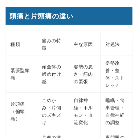
頭痛と片頭痛の違い
痛みの特
種類
主な原因
対処法
徴
姿勢改
頭全体の
姿勢の悪
緊張型頭
善・整
締め付け
さ・筋肉
痛
体・スト
感
の緊張
レッチ
こめか
自律神
睡眠・食
片頭痛
み・片側
経・ホル
事管理・
（偏頭
のズキズ
モン・血
自律神経
痛）
キ
流変化
の調整
片側の激
専門医の