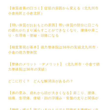
【体質改善の口コミ】症状の原因から変える（北九州市
小倉南区と小倉北区）
【弱い体質がおおもとの原因】弱い体質の部分に日ごろ
の疲れがたまり減らすことができなくなり、腰痛や肩こ
り・生理痛・便秘・頭痛になる
【検査重視が基本】徳力整体院は36年の実績北九州市・
小倉の徳力整体院
【整体のメリット ・デメリット】（北九州市・小倉で徳
力整体院は36年の実績）
どこに行く？ どんな解消法があるの？
【体の歪み、崩れから頭が大きくなる】肩こり、腰痛、
頭痛、生理痛、便秘・顔の浮腫み・骨盤の太りと関係が
【睡眠・眠り】寝ているつもりでも回復する睡眠が（北