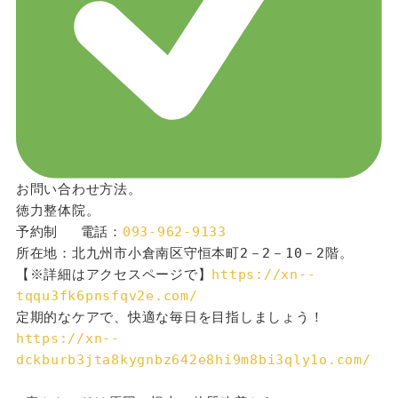
お問い合わせ方法。
徳力整体院。
予約制 　電話：
093-962-9133
所在地：北九州市小倉南区守恒本町2－2－10－2階。
【※詳細はアクセスページで】
https://xn--
tqqu3fk6pnsfqv2e.com/
定期的なケアで、快適な毎日を目指しましょう！
https://xn--
dckburb3jta8kygnbz642e8hi9m8bi3qly1o.com/