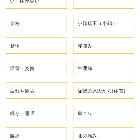
い、体が重い
便秘
小顔矯正（小顔）
整体
浮腫み
猫背・姿勢
生理痛
疲れや疲労
症状の原因から(体質)
眠り・睡眠
肩こり
腰痛
膝の痛み